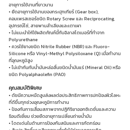
อายุการใช้งานที่ยาวนาน
• ยืดอายุการใช้งานของกระปุกเกียร์ (Gear box),
คอมเพรสเซอร์ชนิด Rotary Screw และ Reciprocating,
อุปกรณ์โซ่, สายพานลำเลียงและเตาเผา
• ไม่แนะนำให้ใช้ผลิตภัณฑ์นี้กับอิลาสโตเมอร์ที่ทำจาก
Polyurethane
• ควรใช้ยางชนิด Nitrile Rubber (NBR) และ Fluoro-
Silicone หรือ Vinyl-Methyl Polysiloxane (Q) เมื่อทำงาน
ที่อุณหภูมิสูง
• ไม่เข้ากันกับน้ำมันหล่อลื่นชนิดน้ำมันแร่ (Mineral Oil) หรือ
ชนิด Polyalphaolefin (PAO)
คุณสมบัติพิเศษ
• ดัชนีความหนืดสูงส่งผลต่อประสิทธิภาพการปกป้องผิวโลหะ
ที่ดีขึ้นทุกช่วงอุณหภูมิการทำงาน
• ป้องกันการเสื่อมสภาพจากปฏิกิริยาออกซิเดชั่นและความ
ร้อนดีเยี่ยม ช่วยยืดอายุการเปลี่ยนถ่ายน้ำมัน
• โดดเด่นในด้านการป้องกันสนิมและการกัดกร่อน
• สัมประสิทธิ์แรงเสียดทานต่ำทำให้ช่วยลดการเกิด