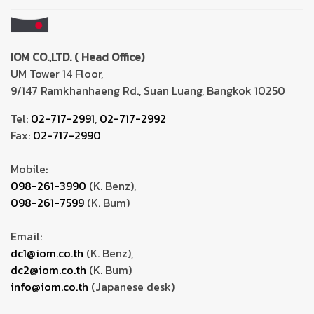
IOM CO.,LTD. ( Head Office)
UM Tower 14 Floor,
9/147 Ramkhanhaeng Rd., Suan Luang, Bangkok 10250
Tel:
02-717-2991
,
02-717-2992
Fax:
02-717-2990
Mobile:
098-261-3990
(K. Benz),
098-261-7599
(K. Bum)
Email:
dc1@iom.co.th
(K. Benz),
dc2@iom.co.th
(K. Bum)
info@iom.co.th
(Japanese desk)