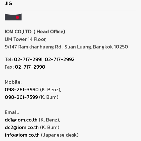
JIG
IOM CO.,LTD. ( Head Office)
UM Tower 14 Floor,
9/147 Ramkhanhaeng Rd., Suan Luang, Bangkok 10250
Tel:
02-717-2991
,
02-717-2992
Fax:
02-717-2990
Mobile:
098-261-3990
(K. Benz),
098-261-7599
(K. Bum)
Email:
dc1@iom.co.th
(K. Benz),
dc2@iom.co.th
(K. Bum)
info@iom.co.th
(Japanese desk)