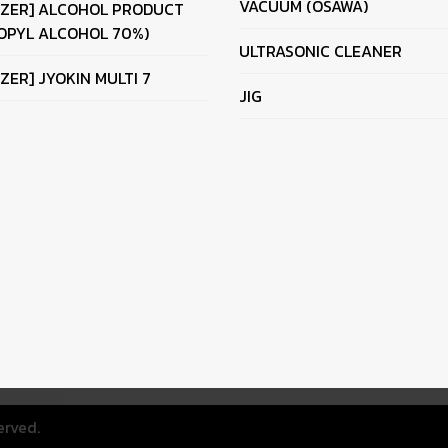
VACUUM (OSAWA)
IZER] ALCOHOL PRODUCT
OPYL ALCOHOL 70%)
ULTRASONIC CLEANER
IZER] JYOKIN MULTI 7
JIG
erved.