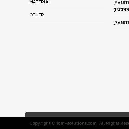
MATERIAL
[SANIT
(ISOPR
OTHER
[SANIT
Copyright ©
iom-solutions.com
All Rights Res