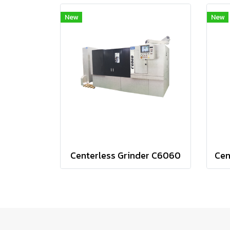
New
New
Centerless Grinder C6060