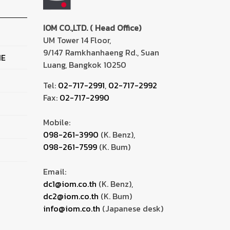
IOM CO.,LTD. ( Head Office)
UM Tower 14 Floor,
9/147 Ramkhanhaeng Rd., Suan
NE
Luang, Bangkok 10250
Tel:
02-717-2991
,
02-717-2992
Fax:
02-717-2990
Mobile:
098-261-3990
(K. Benz),
098-261-7599
(K. Bum)
Email:
dc1@iom.co.th
(K. Benz),
dc2@iom.co.th
(K. Bum)
info@iom.co.th
(Japanese desk)