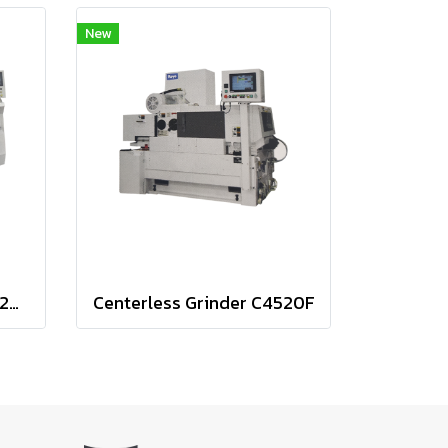
New
Centerless Grinder C6020/30/40
Centerless Grinder C4520F