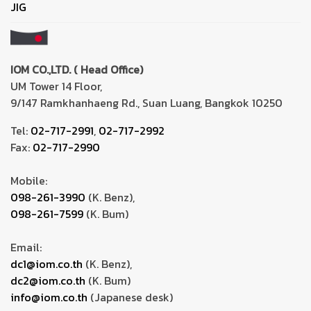
JIG
IOM CO.,LTD. ( Head Office)
UM Tower 14 Floor,
9/147 Ramkhanhaeng Rd., Suan Luang, Bangkok 10250
Tel:
02-717-2991
,
02-717-2992
Fax:
02-717-2990
Mobile:
098-261-3990
(K. Benz),
098-261-7599
(K. Bum)
Email:
dc1@iom.co.th
(K. Benz),
dc2@iom.co.th
(K. Bum)
info@iom.co.th
(Japanese desk)