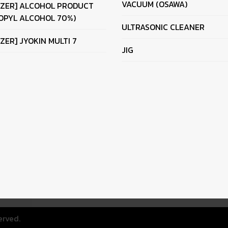
VACUUM (OSAWA)
IZER] ALCOHOL PRODUCT
OPYL ALCOHOL 70%)
ULTRASONIC CLEANER
IZER] JYOKIN MULTI 7
JIG
erved.