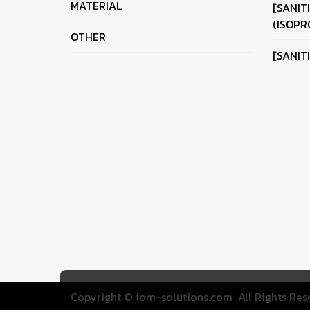
MATERIAL
[SANIT
(ISOPR
OTHER
[SANIT
Copyright ©
iom-solutions.com
All Rights Res