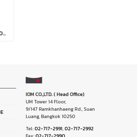
JYOKIN MULTI 7 Spray 400ml
IOM CO.,LTD. ( Head Office)
UM Tower 14 Floor,
9/147 Ramkhanhaeng Rd., Suan
NE
Luang, Bangkok 10250
Tel:
02-717-2991
,
02-717-2992
Fax:
02-717-2990