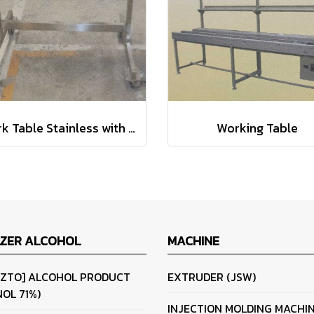
Work Table Stainless with Drawers
Working Table
IZER ALCOHOL
MACHINE
IZTO] ALCOHOL PRODUCT
EXTRUDER (JSW)
OL 71%)
INJECTION MOLDING MACHI