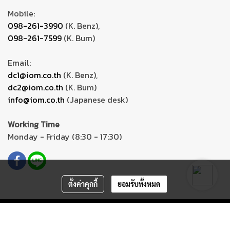
Mobile:
098-261-3990
(K. Benz),
098-261-7599
(K. Bum)
Email:
dc1@iom.co.th
(K. Benz),
dc2@iom.co.th
(K. Bum)
info@iom.co.th
(Japanese desk)
Working Time
Monday - Friday (8:30 - 17:30)
ตั้งค่าคุกกี้
ยอมรับทั้งหมด
Copyright ©
iom-solutions.com
All Rights Reserved.
Powered by
MakeWebEasy.com