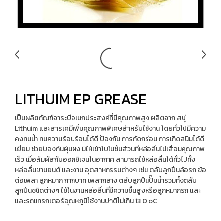
LITHUIM EP GREASE
เป็นผลิตภัณฑ์จาระบีอเนกประสงค์ที่มีคุณภาพสูง ผลิตจาก สบู่
Lithuim และสารเคมีเพิ่มคุณภาพพิเศษสำหรับใช้งาน โดยทั่วไปมีความ
คงทนน้ำ ทนความร้อนร้อนได้ดี ป้องกัน การกัดกร่อน การเกิดสนิมได้ดี
เยี่ยม ช่วยป้องกันฝุ่นผง มิให้เข้าไปในชิ้นส่วนที่หล่อลื่นไม่เสื่อมคุณภาพ
เร็ว เมื่อสัมผัสกับออกซิเจนไนอากาศ สามารถใช้หล่อลื่นได้ทั่วไปทั้ง
หล่อลื่นยานยนต์ และงาน อุตสาหกรรมต่างๆ เช่น ตลับลูกปืนล้อรถ ข้อ
ต่อเพลา ลูกหมาก กากบาท เพลากลาง ตลับลูกปืนปั๊มน้ำรวมทั้งตลับ
ลูกปืนชนิดต่างๆ ใช้ในงานหล่อลื่นที่มีความชื้นสูงหรือลูกหมากรถ และ
และรถแทรกเตอร์อุณหภูมิใช้งานปกติไม่เกิน 13 0 ๐C