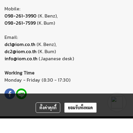
Mobile:
098-261-3990
(K. Benz),
098-261-7599
(K. Bum)
Email:
dc1@iom.co.th
(K. Benz),
dc2@iom.co.th
(K. Bum)
info@iom.co.th
(Japanese desk)
Working Time
Monday - Friday (8:30 - 17:30)
ตั้งค่าคุกกี้
ยอมรับทั้งหมด
Copyright ©
iom-solutions.com
All Rights Reserved.
Powered by
MakeWebEasy.com