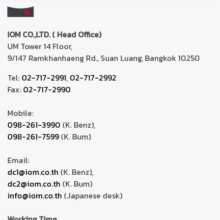
IOM CO.,LTD. ( Head Office)
UM Tower 14 Floor,
9/147 Ramkhanhaeng Rd., Suan Luang, Bangkok 10250
Tel:
02-717-2991
,
02-717-2992
Fax:
02-717-2990
Mobile:
098-261-3990
(K. Benz),
098-261-7599
(K. Bum)
Email:
dc1@iom.co.th
(K. Benz),
dc2@iom.co.th
(K. Bum)
info@iom.co.th
(Japanese desk)
Working Time