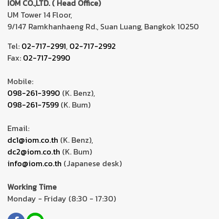
IOM CO.,LTD. ( Head Office)
UM Tower 14 Floor,
9/147 Ramkhanhaeng Rd., Suan Luang, Bangkok 10250
Tel:
02-717-2991
,
02-717-2992
Fax:
02-717-2990
Mobile:
098-261-3990
(K. Benz),
098-261-7599
(K. Bum)
Email:
dc1@iom.co.th
(K. Benz),
dc2@iom.co.th
(K. Bum)
info@iom.co.th
(Japanese desk)
Working Time
Monday - Friday (8:30 - 17:30)