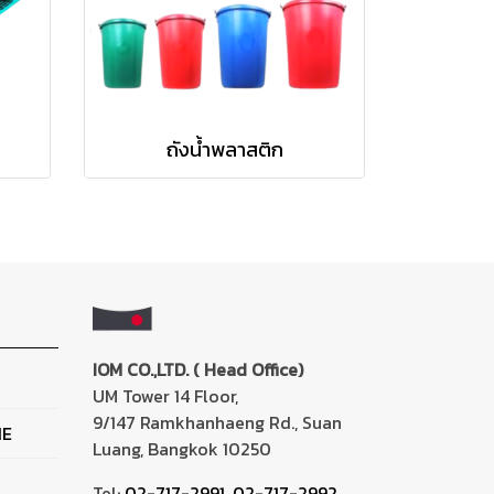
ถังน้ำพลาสติก
IOM CO.,LTD. ( Head Office)
UM Tower 14 Floor,
9/147 Ramkhanhaeng Rd., Suan
NE
Luang, Bangkok 10250
Tel:
02-717-2991
,
02-717-2992