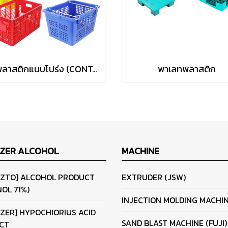
ลังพลาสติกแบบโปร่ง (CONTAINER BOX )
พาเลทพลาสติก
IZER ALCOHOL
MACHINE
IZTO] ALCOHOL PRODUCT
EXTRUDER (JSW)
OL 71%)
INJECTION MOLDING MACHI
IZER] HYPOCHIORIUS ACID
SAND BLAST MACHINE (FUJI)
CT