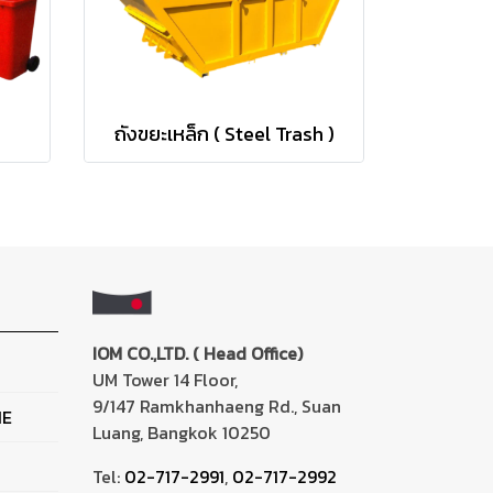
ถังขยะเหล็ก ( Steel Trash )
IOM CO.,LTD. ( Head Office)
UM Tower 14 Floor,
9/147 Ramkhanhaeng Rd., Suan
NE
Luang, Bangkok 10250
Tel:
02-717-2991
,
02-717-2992