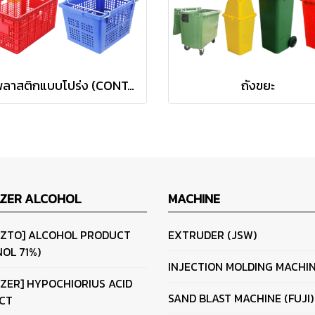
ลังพลาสติกแบบโปร่ง (CONTAINER BOX )
ถังขยะ
IZER ALCOHOL
MACHINE
IZTO] ALCOHOL PRODUCT
EXTRUDER (JSW)
OL 71%)
INJECTION MOLDING MACHI
IZER] HYPOCHIORIUS ACID
SAND BLAST MACHINE (FUJI)
CT