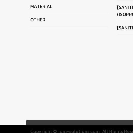
MATERIAL
[SANIT
(ISOPR
OTHER
[SANIT
Copyright ©
iom-solutions.com
All Rights Res