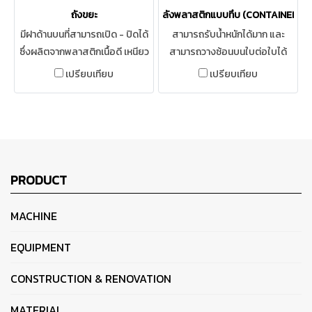
ถังขยะ
ลังพลาสติกแบบทึบ (CONTAINER BO
มีฝาด้านบนที่สามารถเปิด - ปิดได้
สามารถรับน้ำหนักได้มาก และ
ซึ่งผลิตจากพลาสติกเนื้อดี เหนียว
สามารถวางซ้อนบนใบต่อใบได้
คงทน แข็งแรง มีสีสันสดใส รูป
โดยไม่ทับสิ่งของในลังใบล่างให้
เปรียบเทียบ
เปรียบเทียบ
ทรงแข็งแรง มีทั้งรูปแบบที่
เกิดความเสียหาย เหมาะสำหรับจัด
สามารถใช้ได้ทั้งนอกอาคารและใน
เก็บวัสดุชิ้นส่วนที่เป็นชุดเดียวกัน
อาคาร
PRODUCT
MACHINE
EQUIPMENT
CONSTRUCTION & RENOVATION
MATERIAL