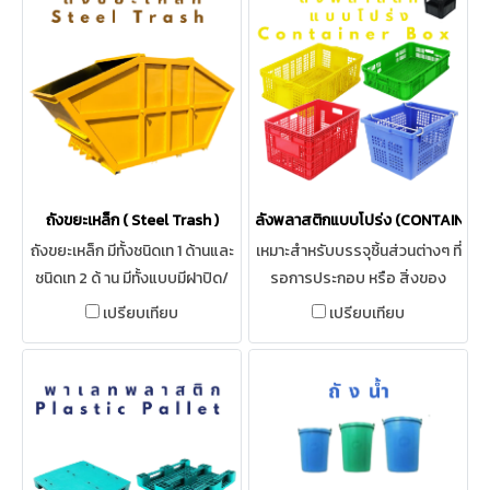
ถังขยะเหล็ก ( Steel Trash )
ลังพลาสติกแบบโปร่ง (CONTAINER 
ถังขยะเหล็ก มีทั้งชนิดเท 1 ด้านและ
เหมาะสำหรับบรรจุชิ้นส่วนต่างๆ ที่
ชนิดเท 2 ด้ าน มีทั้งแบบมีฝาปิด/
รอการประกอบ หรือ สิ่งของ
และไม่มีฝาปิด - ความจุถังมี 4
ต่างๆ ที่ไม่มีหีบห่อ เพื่อความเป็น
เปรียบเทียบ
เปรียบเทียบ
ลบ.ม. หรือ 4,000 ลิตร - ความจุ
ระเบียบ สามารถใช้งานกับ
ถังมี 8 ลบ.ม. หรือ 8,000 ลิตร
Racking และรถยกชนิดต่างๆได้
เป็นขนาดมาตรฐานเดียวกับ
ทนต่อสารเคมี ไม่ดูดซึมความชื้น
เทศบาล หน่วยงานและโรงงาน
หมดปัญหาเรื่องมอดหรือปลวก
อุตสาหกรรมที่ใช้กันอย่างแพร่
หลาย เนื่องจากสามารถบรรจุขยะ