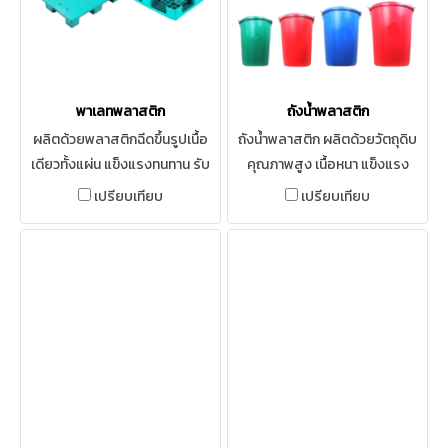
ได้จำนวนมาก และยังง่ายต่อการ
เทขยะออกจากถัง ด้วยตัวถังผ่าน
การ ออกแบบและผลิตที่ได้
มาตรฐานอุตสาหกรรม (มอก.)
โครงสร้างหลักของถังผลิตจาก
พาเลทพลาสติก
ถังน้ำพลาสติก
แผ่นเหล็ก รูปพรรณมีความหนา
ผลิตด้วยพลาสติกฉีดขึ้นรูปเนื้อ
ถังน้ำพลาสติก ผลิตด้วยวัตถุดิบ
พิเศษ มีความแข็งแรงทนทาน อายุ
เดียวทั้งแผ่น แข็งแรงทนทาน รับ
คุณภาพสูง เนื้อหนา แข็งแรง
การใช้งานมากกว่า 30 ปี
น้ำหนักได้มาก สามารถเลือกใช้งาน
ทนทาน พร้อมฝาปิด
เปรียบเทียบ
เปรียบเทียบ
ร่วมกับ Racking และรถยกชนิด
ต่างๆ ได้ สำหรับอุตสาหกรรม
อาหารและเคมี ผิวหน้าเรียบ
ทำความสะอาดได้ง่ายรวดเร็ว